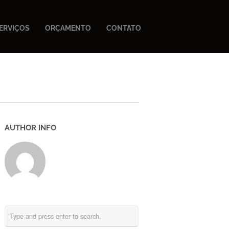
ERVIÇOS
ORÇAMENTO
CONTATO
AUTHOR INFO