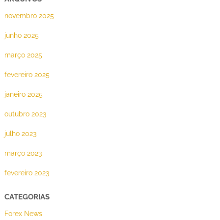
novembro 2025
junho 2025
março 2025
fevereiro 2025
janeiro 2025
outubro 2023
julho 2023
março 2023
fevereiro 2023
CATEGORIAS
Forex News