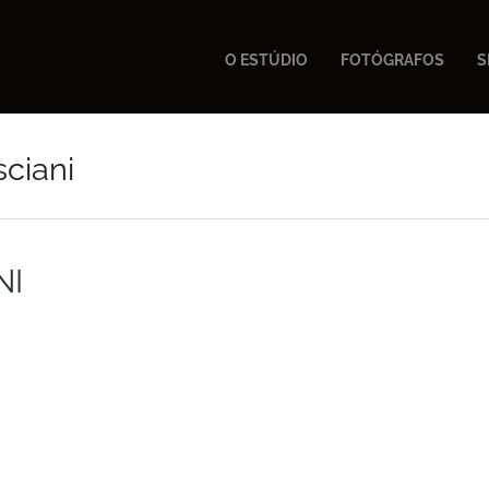
O ESTÚDIO
FOTÓGRAFOS
S
ciani
NI